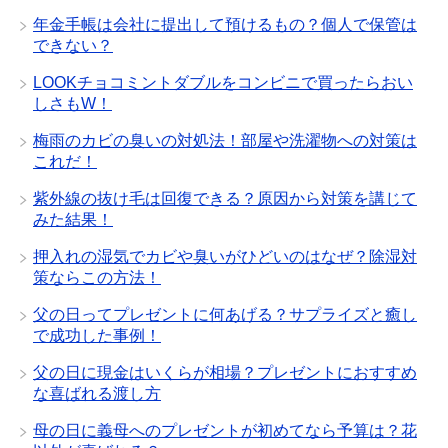
年金手帳は会社に提出して預けるもの？個人で保管は
できない？
LOOKチョコミントダブルをコンビニで買ったらおい
しさもW！
梅雨のカビの臭いの対処法！部屋や洗濯物への対策は
これだ！
紫外線の抜け毛は回復できる？原因から対策を講じて
みた結果！
押入れの湿気でカビや臭いがひどいのはなぜ？除湿対
策ならこの方法！
父の日ってプレゼントに何あげる？サプライズと癒し
で成功した事例！
父の日に現金はいくらが相場？プレゼントにおすすめ
な喜ばれる渡し方
母の日に義母へのプレゼントが初めてなら予算は？花