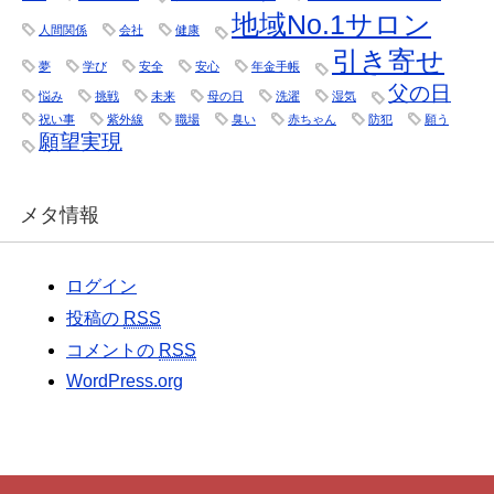
地域No.1サロン
人間関係
会社
健康
引き寄せ
夢
学び
安全
安心
年金手帳
父の日
悩み
挑戦
未来
母の日
洗濯
湿気
祝い事
紫外線
職場
臭い
赤ちゃん
防犯
願う
願望実現
メタ情報
ログイン
投稿の
RSS
コメントの
RSS
WordPress.org