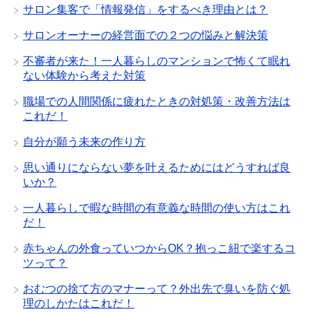
サロン集客で「情報発信」をするべき理由とは？
サロンオーナーの経営面での２つの悩みと解決策
不審者が来た！一人暮らしのマンションで怖くて眠れ
ない体験から考えた対策
職場での人間関係に疲れたときの対処策・改善方法は
これだ！
自分が願う未来の作り方
思い通りにならない夢を叶えるためにはどうすれば良
いか？
一人暮らしで暇な時間の有意義な時間の使い方はこれ
だ！
赤ちゃんの外食っていつからOK？抱っこ紐で楽するコ
ツって？
おむつの捨て方のマナーって？外出先で臭いを防ぐ処
理のしかたはこれだ！