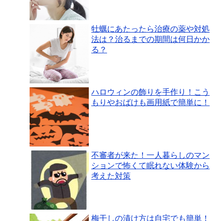
牡蠣にあたったら治療の薬や対処
法は？治るまでの期間は何日かか
る？
ハロウィンの飾りを手作り！こう
もりやおばけも画用紙で簡単に！
不審者が来た！一人暮らしのマン
ションで怖くて眠れない体験から
考えた対策
梅干しの漬け方は自宅でも簡単！