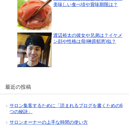
美味しい食べ頃や賞味期限は？
渡辺裕太の彼女や兄弟は？イケメ
ン顔や性格は母(榊原郁恵)似？
最近の投稿
サロン集客するために「読まれるブログを書くための6
つの秘訣」
サロンオーナーの上手な時間の使い方