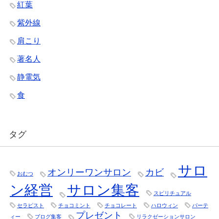
紅葉
紫外線
肩こり
著名人
静電気
食
タグ
サロ
オンリーワンサロン
カビ
おむつ
ン経営
サロン集客
スピリチュアル
セラピスト
チョコミント
チョコレート
ハロウィン
パーテ
プレゼント
ィー
ブログ集客
リラクゼーションサロン