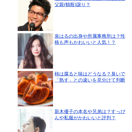
父親(鶴瓶)譲り？
泉はるの出身や所属事務所は？性
格も声もかわいいと人気！？
柿は腐ると味はどうなる？臭いで
「熟す」との違いを見分けて判断
新木優子の本名や兄弟は？すっぴ
んや私服がかわいいと評判？