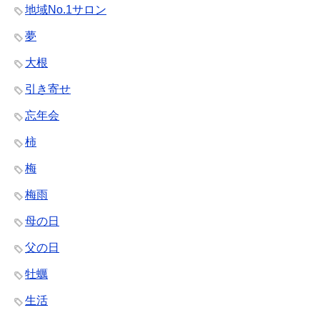
地域No.1サロン
夢
大根
引き寄せ
忘年会
柿
梅
梅雨
母の日
父の日
牡蠣
生活