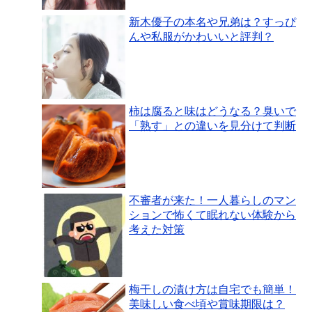
新木優子の本名や兄弟は？すっぴ
んや私服がかわいいと評判？
柿は腐ると味はどうなる？臭いで
「熟す」との違いを見分けて判断
不審者が来た！一人暮らしのマン
ションで怖くて眠れない体験から
考えた対策
梅干しの漬け方は自宅でも簡単！
美味しい食べ頃や賞味期限は？