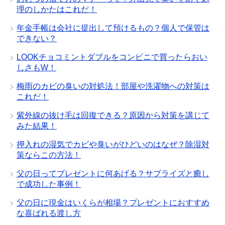
理のしかたはこれだ！
年金手帳は会社に提出して預けるもの？個人で保管は
できない？
LOOKチョコミントダブルをコンビニで買ったらおい
しさもW！
梅雨のカビの臭いの対処法！部屋や洗濯物への対策は
これだ！
紫外線の抜け毛は回復できる？原因から対策を講じて
みた結果！
押入れの湿気でカビや臭いがひどいのはなぜ？除湿対
策ならこの方法！
父の日ってプレゼントに何あげる？サプライズと癒し
で成功した事例！
父の日に現金はいくらが相場？プレゼントにおすすめ
な喜ばれる渡し方