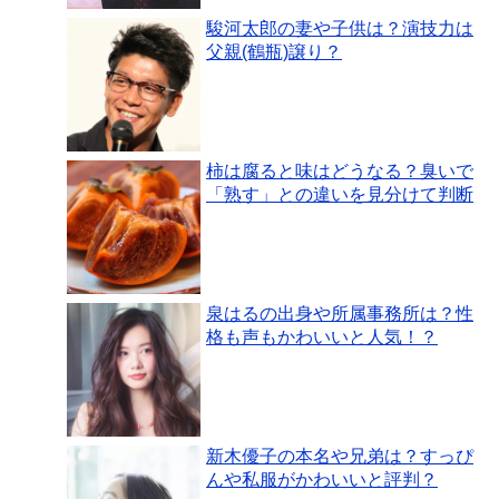
駿河太郎の妻や子供は？演技力は
父親(鶴瓶)譲り？
柿は腐ると味はどうなる？臭いで
「熟す」との違いを見分けて判断
泉はるの出身や所属事務所は？性
格も声もかわいいと人気！？
新木優子の本名や兄弟は？すっぴ
んや私服がかわいいと評判？