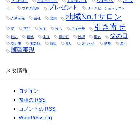
セラピスト
チョコミント
チョコレート
ハロウィン
パーテ
プレゼント
ィー
ブログ集客
リラクゼーションサロン
地域No.1サロン
人間関係
会社
健康
引き寄せ
夢
学び
安全
安心
年金手帳
父の日
悩み
挑戦
未来
母の日
洗濯
湿気
祝い事
紫外線
職場
臭い
赤ちゃん
防犯
願う
願望実現
メタ情報
ログイン
投稿の
RSS
コメントの
RSS
WordPress.org