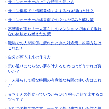
サロンオーナーの上手な時間の使い方
サロン集客で「情報発信」をするべき理由とは？
サロンオーナーの経営面での２つの悩みと解決策
不審者が来た！一人暮らしのマンションで怖くて眠れ
ない体験から考えた対策
職場での人間関係に疲れたときの対処策・改善方法は
これだ！
自分が願う未来の作り方
思い通りにならない夢を叶えるためにはどうすれば良
いか？
一人暮らしで暇な時間の有意義な時間の使い方はこれ
だ！
赤ちゃんの外食っていつからOK？抱っこ紐で楽するコ
ツって？
おむつの捨て方のマナーって？外出先で臭いを防ぐ処