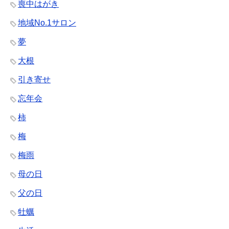
喪中はがき
地域No.1サロン
夢
大根
引き寄せ
忘年会
柿
梅
梅雨
母の日
父の日
牡蠣