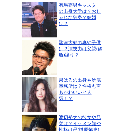
有馬嘉男キャスター
の出身大学は？おし
ゃれな独身？結婚
は？
駿河太郎の妻や子供
は？演技力は父親(鶴
瓶)譲り？
泉はるの出身や所属
事務所は？性格も声
もかわいいと人
気！？
渡辺裕太の彼女や兄
弟は？イケメン顔や
性格は母(榊原郁恵)