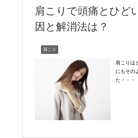
肩こりで頭痛とひど
因と解消法は？
肩こり
肩こりは
にもその
た・・・