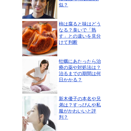
似？
柿は腐ると味はどう
なる？臭いで「熟
す」との違いを見分
けて判断
牡蠣にあたったら治
療の薬や対処法は？
治るまでの期間は何
日かかる？
新木優子の本名や兄
弟は？すっぴんや私
服がかわいいと評
判？