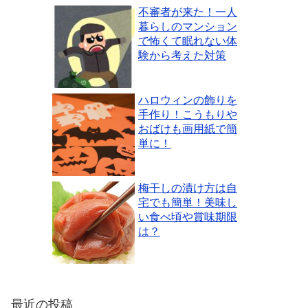
不審者が来た！一人
暮らしのマンション
で怖くて眠れない体
験から考えた対策
ハロウィンの飾りを
手作り！こうもりや
おばけも画用紙で簡
単に！
梅干しの漬け方は自
宅でも簡単！美味し
い食べ頃や賞味期限
は？
最近の投稿