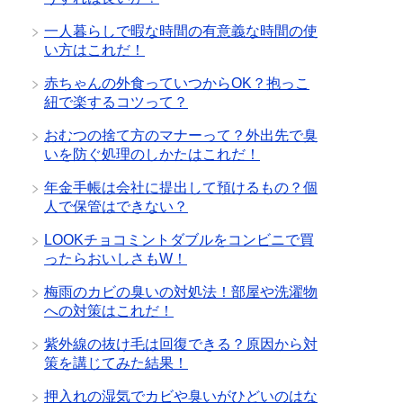
一人暮らしで暇な時間の有意義な時間の使
い方はこれだ！
赤ちゃんの外食っていつからOK？抱っこ
紐で楽するコツって？
おむつの捨て方のマナーって？外出先で臭
いを防ぐ処理のしかたはこれだ！
年金手帳は会社に提出して預けるもの？個
人で保管はできない？
LOOKチョコミントダブルをコンビニで買
ったらおいしさもW！
梅雨のカビの臭いの対処法！部屋や洗濯物
への対策はこれだ！
紫外線の抜け毛は回復できる？原因から対
策を講じてみた結果！
押入れの湿気でカビや臭いがひどいのはな