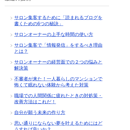
サロン集客するために「読まれるブログを
書くための6つの秘訣」
サロンオーナーの上手な時間の使い方
サロン集客で「情報発信」をするべき理由
とは？
サロンオーナーの経営面での２つの悩みと
解決策
不審者が来た！一人暮らしのマンションで
怖くて眠れない体験から考えた対策
職場での人間関係に疲れたときの対処策・
改善方法はこれだ！
自分が願う未来の作り方
思い通りにならない夢を叶えるためにはど
うすれば良いか？