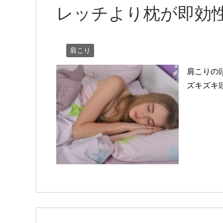
レッチより枕が即効
肩こり
肩こりの
ズキズキ