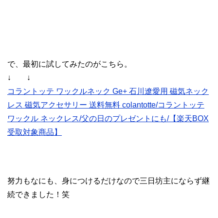
で、最初に試してみたのがこちら。
↓ ↓
コラントッテ ワックルネック Ge+ 石川遼愛用 磁気ネック
レス 磁気アクセサリー 送料無料 colantotte/コラントッテ
ワックル ネックレス/父の日のプレゼントにも/【楽天BOX
受取対象商品】
努力もなにも、身につけるだけなので三日坊主にならず継
続できました！笑