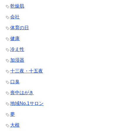
乾燥肌
会社
体育の日
健康
冷え性
加湿器
十三夜・十五夜
口臭
喪中はがき
地域No.1サロン
夢
大根