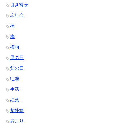
引き寄せ
忘年会
柿
梅
梅雨
母の日
父の日
牡蠣
生活
紅葉
紫外線
肩こり