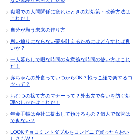
ない体験から考えた対策
職場での人間関係に疲れたときの対処策・改善方法は
これだ！
自分が願う未来の作り方
思い通りにならない夢を叶えるためにはどうすれば良
いか？
一人暮らしで暇な時間の有意義な時間の使い方はこれ
だ！
赤ちゃんの外食っていつからOK？抱っこ紐で楽するコ
ツって？
おむつの捨て方のマナーって？外出先で臭いを防ぐ処
理のしかたはこれだ！
年金手帳は会社に提出して預けるもの？個人で保管は
できない？
LOOKチョコミントダブルをコンビニで買ったらおい
しさもW！