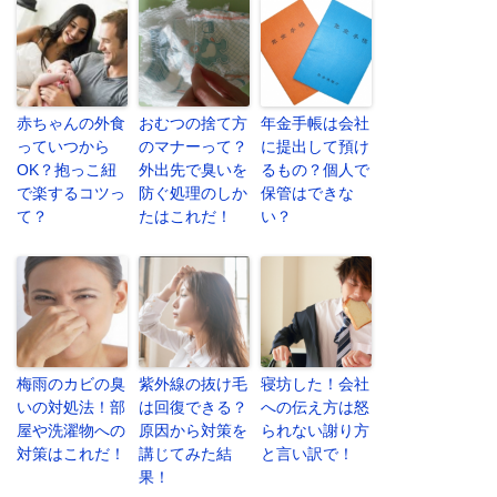
赤ちゃんの外食
おむつの捨て方
年金手帳は会社
っていつから
のマナーって？
に提出して預け
OK？抱っこ紐
外出先で臭いを
るもの？個人で
で楽するコツっ
防ぐ処理のしか
保管はできな
て？
たはこれだ！
い？
梅雨のカビの臭
紫外線の抜け毛
寝坊した！会社
いの対処法！部
は回復できる？
への伝え方は怒
屋や洗濯物への
原因から対策を
られない謝り方
対策はこれだ！
講じてみた結
と言い訳で！
果！