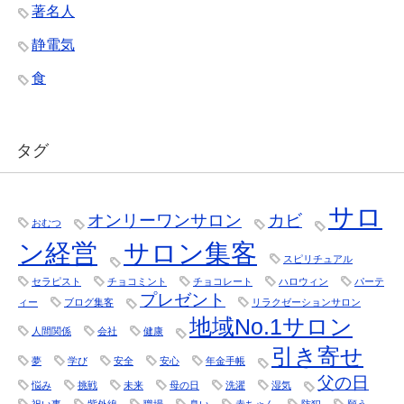
著名人
静電気
食
タグ
サロ
オンリーワンサロン
カビ
おむつ
ン経営
サロン集客
スピリチュアル
セラピスト
チョコミント
チョコレート
ハロウィン
パーテ
プレゼント
ィー
ブログ集客
リラクゼーションサロン
地域No.1サロン
人間関係
会社
健康
引き寄せ
夢
学び
安全
安心
年金手帳
父の日
悩み
挑戦
未来
母の日
洗濯
湿気