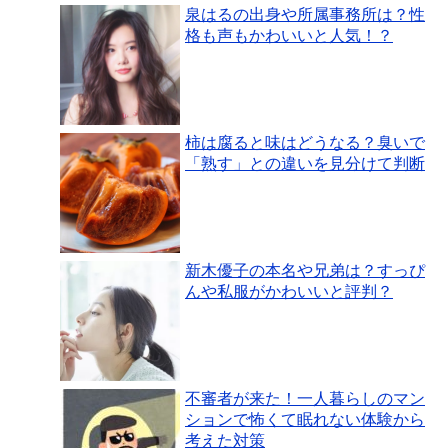
泉はるの出身や所属事務所は？性
格も声もかわいいと人気！？
柿は腐ると味はどうなる？臭いで
「熟す」との違いを見分けて判断
新木優子の本名や兄弟は？すっぴ
んや私服がかわいいと評判？
不審者が来た！一人暮らしのマン
ションで怖くて眠れない体験から
考えた対策