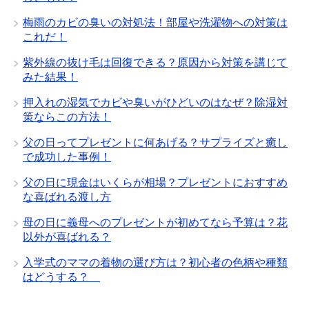
梅雨のカビの臭いの対処法！部屋や洗濯物への対策は
これだ！
紫外線の抜け毛は回復できる？原因から対策を講じて
みた結果！
押入れの湿気でカビや臭いがひどいのはなぜ？除湿対
策ならこの方法！
父の日ってプレゼントに何あげる？サプライズと癒し
で成功した事例！
父の日に現金はいくらが相場？プレゼントにおすすめ
な喜ばれる渡し方
母の日に義母へのプレゼントが初めてなら予算は？花
以外が喜ばれる？
入学式のママの着物の選び方は？初心者の色柄や種類
はどうする？