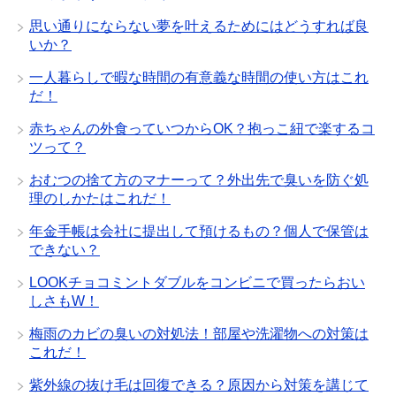
思い通りにならない夢を叶えるためにはどうすれば良
いか？
一人暮らしで暇な時間の有意義な時間の使い方はこれ
だ！
赤ちゃんの外食っていつからOK？抱っこ紐で楽するコ
ツって？
おむつの捨て方のマナーって？外出先で臭いを防ぐ処
理のしかたはこれだ！
年金手帳は会社に提出して預けるもの？個人で保管は
できない？
LOOKチョコミントダブルをコンビニで買ったらおい
しさもW！
梅雨のカビの臭いの対処法！部屋や洗濯物への対策は
これだ！
紫外線の抜け毛は回復できる？原因から対策を講じて