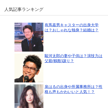
人気記事ランキング
有馬嘉男キャスターの出身大学
は？おしゃれな独身？結婚は？
駿河太郎の妻や子供は？演技力は
父親(鶴瓶)譲り？
泉はるの出身や所属事務所は？性
格も声もかわいいと人気！？