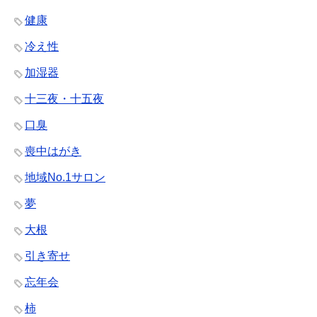
健康
冷え性
加湿器
十三夜・十五夜
口臭
喪中はがき
地域No.1サロン
夢
大根
引き寄せ
忘年会
柿