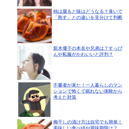
柿は腐ると味はどうなる？臭いで
「熟す」との違いを見分けて判断
新木優子の本名や兄弟は？すっぴ
んや私服がかわいいと評判？
不審者が来た！一人暮らしのマン
ションで怖くて眠れない体験から
考えた対策
梅干しの漬け方は自宅でも簡単！
美味しい食べ頃や賞味期限は？