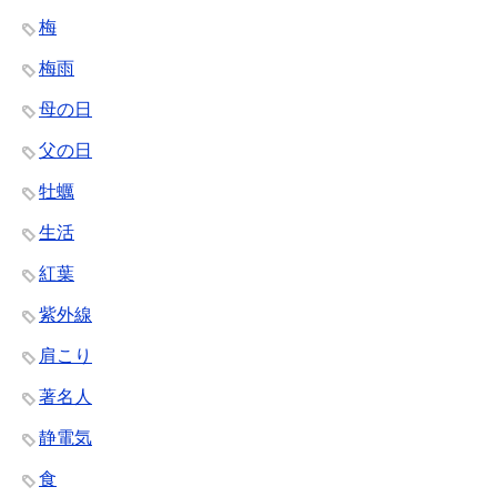
梅
梅雨
母の日
父の日
牡蠣
生活
紅葉
紫外線
肩こり
著名人
静電気
食