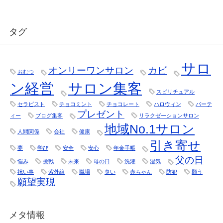
タグ
サロ
オンリーワンサロン
カビ
おむつ
ン経営
サロン集客
スピリチュアル
セラピスト
チョコミント
チョコレート
ハロウィン
パーテ
プレゼント
ィー
ブログ集客
リラクゼーションサロン
地域No.1サロン
人間関係
会社
健康
引き寄せ
夢
学び
安全
安心
年金手帳
父の日
悩み
挑戦
未来
母の日
洗濯
湿気
祝い事
紫外線
職場
臭い
赤ちゃん
防犯
願う
願望実現
メタ情報