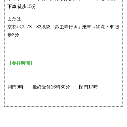
下車 徒歩15分
または
京都バス 73・83系統「鈴虫寺行き」乗車⇒終点下車 徒
歩3分
【参拝時間】
開門9時 最終受付16時30分 閉門17時