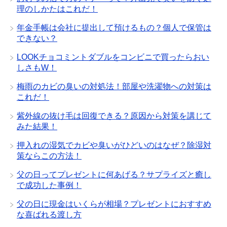
理のしかたはこれだ！
年金手帳は会社に提出して預けるもの？個人で保管は
できない？
LOOKチョコミントダブルをコンビニで買ったらおい
しさもW！
梅雨のカビの臭いの対処法！部屋や洗濯物への対策は
これだ！
紫外線の抜け毛は回復できる？原因から対策を講じて
みた結果！
押入れの湿気でカビや臭いがひどいのはなぜ？除湿対
策ならこの方法！
父の日ってプレゼントに何あげる？サプライズと癒し
で成功した事例！
父の日に現金はいくらが相場？プレゼントにおすすめ
な喜ばれる渡し方