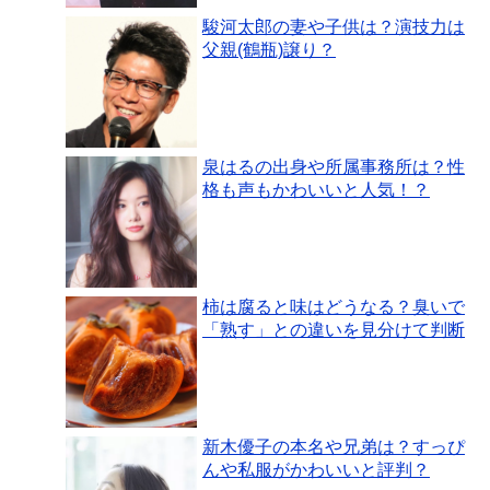
駿河太郎の妻や子供は？演技力は
父親(鶴瓶)譲り？
泉はるの出身や所属事務所は？性
格も声もかわいいと人気！？
柿は腐ると味はどうなる？臭いで
「熟す」との違いを見分けて判断
新木優子の本名や兄弟は？すっぴ
んや私服がかわいいと評判？