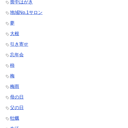
喪中はがき
地域No.1サロン
夢
大根
引き寄せ
忘年会
柿
梅
梅雨
母の日
父の日
牡蠣