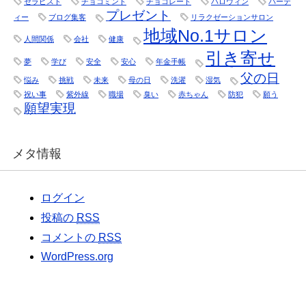
セラピスト
チョコミント
チョコレート
ハロウィン
パーテ
プレゼント
ィー
ブログ集客
リラクゼーションサロン
地域No.1サロン
人間関係
会社
健康
引き寄せ
夢
学び
安全
安心
年金手帳
父の日
悩み
挑戦
未来
母の日
洗濯
湿気
祝い事
紫外線
職場
臭い
赤ちゃん
防犯
願う
願望実現
メタ情報
ログイン
投稿の
RSS
コメントの
RSS
WordPress.org