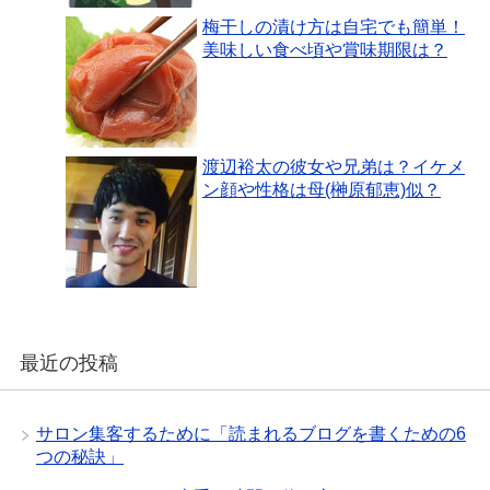
梅干しの漬け方は自宅でも簡単！
美味しい食べ頃や賞味期限は？
渡辺裕太の彼女や兄弟は？イケメ
ン顔や性格は母(榊原郁恵)似？
最近の投稿
サロン集客するために「読まれるブログを書くための6
つの秘訣」