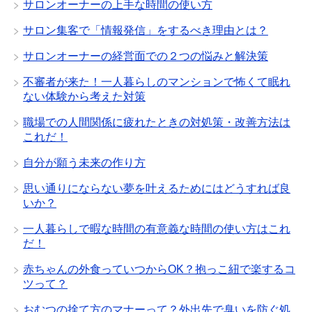
サロンオーナーの上手な時間の使い方
サロン集客で「情報発信」をするべき理由とは？
サロンオーナーの経営面での２つの悩みと解決策
不審者が来た！一人暮らしのマンションで怖くて眠れ
ない体験から考えた対策
職場での人間関係に疲れたときの対処策・改善方法は
これだ！
自分が願う未来の作り方
思い通りにならない夢を叶えるためにはどうすれば良
いか？
一人暮らしで暇な時間の有意義な時間の使い方はこれ
だ！
赤ちゃんの外食っていつからOK？抱っこ紐で楽するコ
ツって？
おむつの捨て方のマナーって？外出先で臭いを防ぐ処