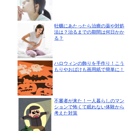
牡蠣にあたったら治療の薬や対処
法は？治るまでの期間は何日かか
る？
ハロウィンの飾りを手作り！こう
もりやおばけも画用紙で簡単に！
不審者が来た！一人暮らしのマン
ションで怖くて眠れない体験から
考えた対策