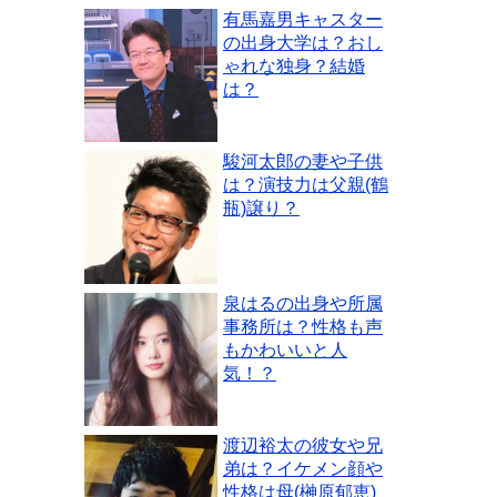
有馬嘉男キャスター
の出身大学は？おし
ゃれな独身？結婚
は？
駿河太郎の妻や子供
は？演技力は父親(鶴
瓶)譲り？
泉はるの出身や所属
事務所は？性格も声
もかわいいと人
気！？
渡辺裕太の彼女や兄
弟は？イケメン顔や
性格は母(榊原郁恵)