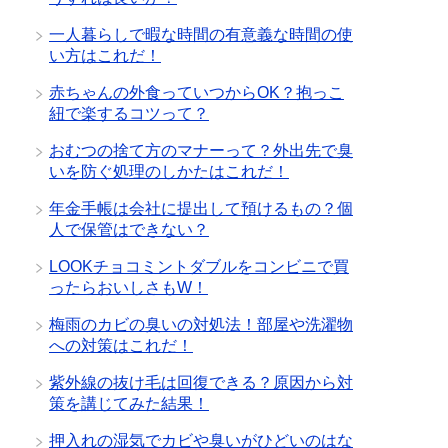
一人暮らしで暇な時間の有意義な時間の使
い方はこれだ！
赤ちゃんの外食っていつからOK？抱っこ
紐で楽するコツって？
おむつの捨て方のマナーって？外出先で臭
いを防ぐ処理のしかたはこれだ！
年金手帳は会社に提出して預けるもの？個
人で保管はできない？
LOOKチョコミントダブルをコンビニで買
ったらおいしさもW！
梅雨のカビの臭いの対処法！部屋や洗濯物
への対策はこれだ！
紫外線の抜け毛は回復できる？原因から対
策を講じてみた結果！
押入れの湿気でカビや臭いがひどいのはな