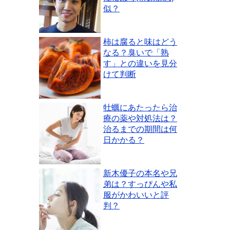
似？
柿は腐ると味はどう
なる？臭いで「熟
す」との違いを見分
けて判断
牡蠣にあたったら治
療の薬や対処法は？
治るまでの期間は何
日かかる？
新木優子の本名や兄
弟は？すっぴんや私
服がかわいいと評
判？