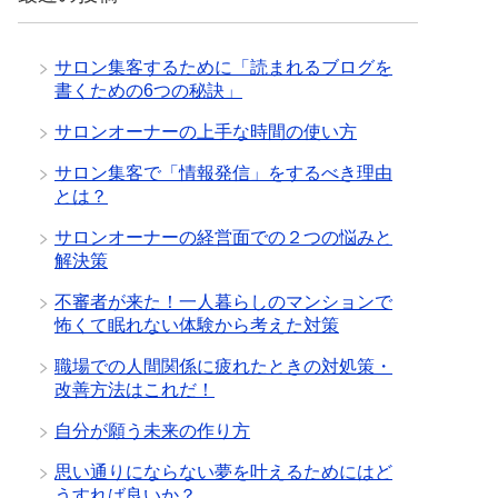
サロン集客するために「読まれるブログを
書くための6つの秘訣」
サロンオーナーの上手な時間の使い方
サロン集客で「情報発信」をするべき理由
とは？
サロンオーナーの経営面での２つの悩みと
解決策
不審者が来た！一人暮らしのマンションで
怖くて眠れない体験から考えた対策
職場での人間関係に疲れたときの対処策・
改善方法はこれだ！
自分が願う未来の作り方
思い通りにならない夢を叶えるためにはど
うすれば良いか？