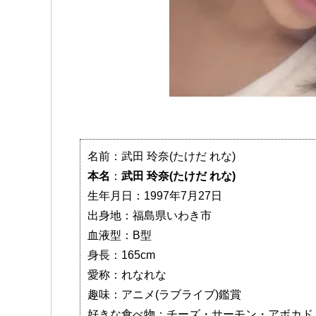
名前：武田 玲奈(たけだ れな)
本名
：
武田 玲奈(たけだ れな)
生年月日：1997年7月27日
出身地：福島県いわき市
血液型：B型
身長：165cm
愛称：れなれな
趣味：アニメ(ラブライブ)鑑賞
好きな食べ物：チーズ・サーモン・アボカド