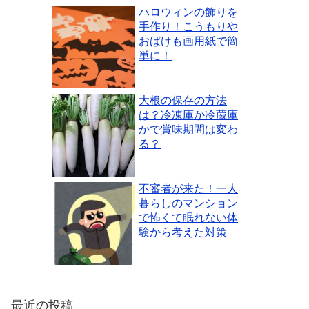
ハロウィンの飾りを
手作り！こうもりや
おばけも画用紙で簡
単に！
大根の保存の方法
は？冷凍庫か冷蔵庫
かで賞味期間は変わ
る？
不審者が来た！一人
暮らしのマンション
で怖くて眠れない体
験から考えた対策
最近の投稿