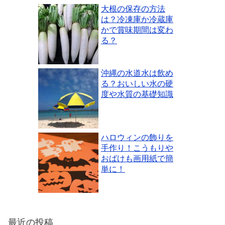
大根の保存の方法
は？冷凍庫か冷蔵庫
かで賞味期間は変わ
る？
沖縄の水道水は飲め
る？おいしい水の硬
度や水質の基礎知識
ハロウィンの飾りを
手作り！こうもりや
おばけも画用紙で簡
単に！
最近の投稿