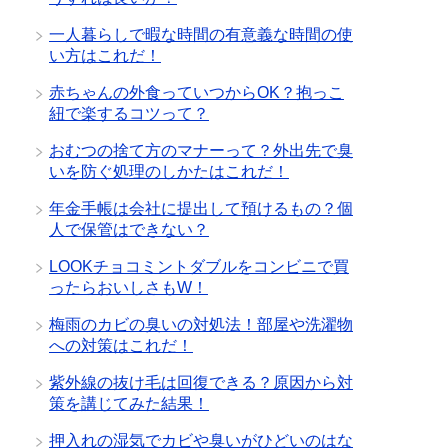
一人暮らしで暇な時間の有意義な時間の使
い方はこれだ！
赤ちゃんの外食っていつからOK？抱っこ
紐で楽するコツって？
おむつの捨て方のマナーって？外出先で臭
いを防ぐ処理のしかたはこれだ！
年金手帳は会社に提出して預けるもの？個
人で保管はできない？
LOOKチョコミントダブルをコンビニで買
ったらおいしさもW！
梅雨のカビの臭いの対処法！部屋や洗濯物
への対策はこれだ！
紫外線の抜け毛は回復できる？原因から対
策を講じてみた結果！
押入れの湿気でカビや臭いがひどいのはな