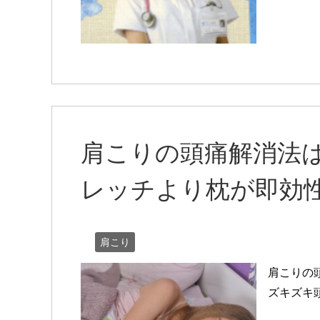
肩こりの頭痛解消法
レッチより枕が即効
肩こり
肩こりの
ズキズキ