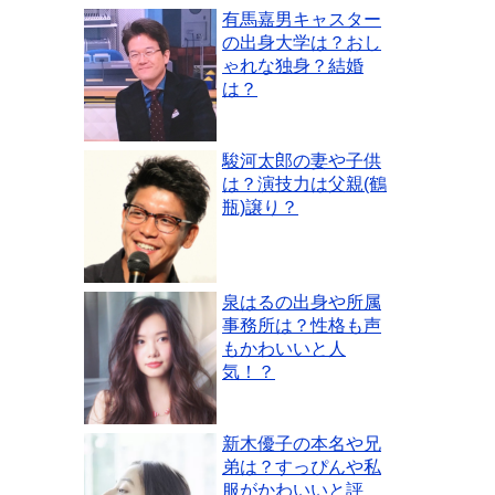
有馬嘉男キャスター
の出身大学は？おし
ゃれな独身？結婚
は？
駿河太郎の妻や子供
は？演技力は父親(鶴
瓶)譲り？
泉はるの出身や所属
事務所は？性格も声
もかわいいと人
気！？
新木優子の本名や兄
弟は？すっぴんや私
服がかわいいと評