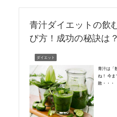
青汁ダイエットの飲
び方！成功の秘訣は
ダイエット
青汁は「
ね！ 今
敗・・・