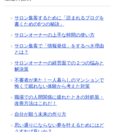
サロン集客するために「読まれるブログを
書くための6つの秘訣」
サロンオーナーの上手な時間の使い方
サロン集客で「情報発信」をするべき理由
とは？
サロンオーナーの経営面での２つの悩みと
解決策
不審者が来た！一人暮らしのマンションで
怖くて眠れない体験から考えた対策
職場での人間関係に疲れたときの対処策・
改善方法はこれだ！
自分が願う未来の作り方
思い通りにならない夢を叶えるためにはど
うすれば良いか？