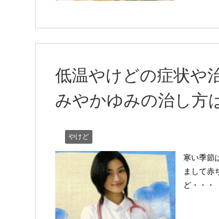
低温やけどの症状や
みやかゆみの治し方
やけど
寒い季節
まして赤
ど・・・