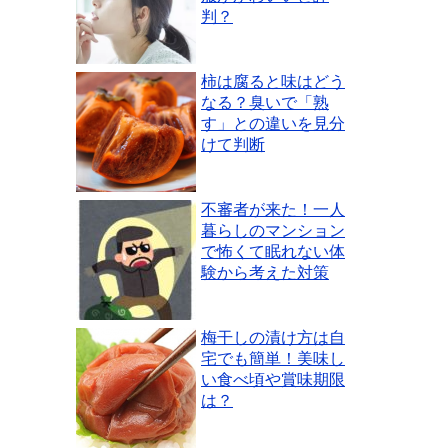
判？
柿は腐ると味はどう
なる？臭いで「熟
す」との違いを見分
けて判断
不審者が来た！一人
暮らしのマンション
で怖くて眠れない体
験から考えた対策
梅干しの漬け方は自
宅でも簡単！美味し
い食べ頃や賞味期限
は？