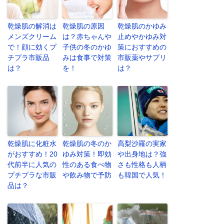
乾燥肌の解消は
乾燥肌の原因
乾燥肌のかゆみ
メンズクリーム
は？赤ちゃんや
止めやかゆみ対
で！顔に効くプ
子供の冬のかゆ
策におすすめの
チプラ市販品
みは食事で対策
市販薬やサプリ
は？
を！
は？
乾燥肌に化粧水
乾燥肌の冬のか
高梨沙羅の実家
がおすすめ！20
ゆみ対策！即効
や出身地は？強
代前半に人気の
性のある食べ物
さも性格も人柄
プチプラな市販
や飲み物で予防
も韓国で人気！
品は？