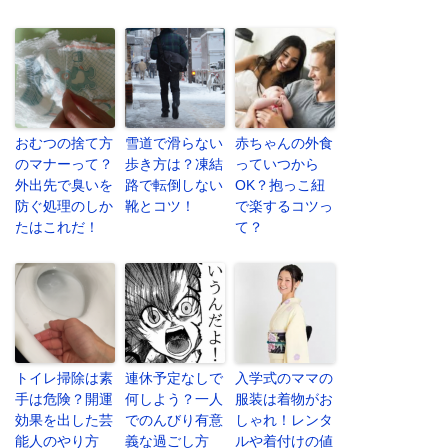
おむつの捨て方
雪道で滑らない
赤ちゃんの外食
のマナーって？
歩き方は？凍結
っていつから
外出先で臭いを
路で転倒しない
OK？抱っこ紐
防ぐ処理のしか
靴とコツ！
で楽するコツっ
たはこれだ！
て？
トイレ掃除は素
連休予定なしで
入学式のママの
手は危険？開運
何しよう？一人
服装は着物がお
効果を出した芸
でのんびり有意
しゃれ！レンタ
能人のやり方
義な過ごし方
ルや着付けの値