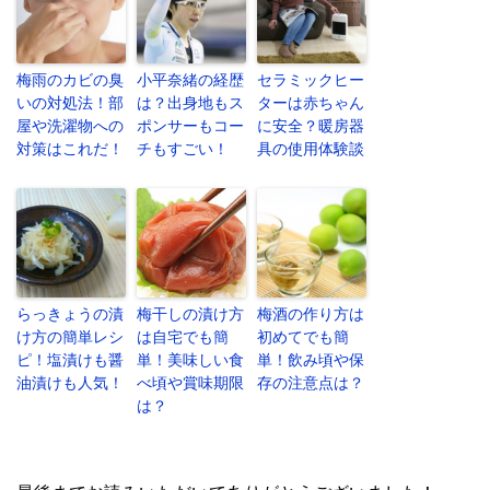
梅雨のカビの臭
小平奈緒の経歴
セラミックヒー
いの対処法！部
は？出身地もス
ターは赤ちゃん
屋や洗濯物への
ポンサーもコー
に安全？暖房器
対策はこれだ！
チもすごい！
具の使用体験談
らっきょうの漬
梅干しの漬け方
梅酒の作り方は
け方の簡単レシ
は自宅でも簡
初めてでも簡
ピ！塩漬けも醤
単！美味しい食
単！飲み頃や保
油漬けも人気！
べ頃や賞味期限
存の注意点は？
は？