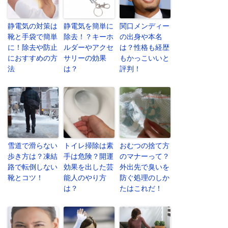
静電気の対策は
静電気を簡単に
関口メンディー
靴と手袋で簡単
除去！？キーホ
の出身や本名
に！除去や防止
ルダーやアクセ
は？性格も経歴
におすすめの方
サリーの効果
もかっこいいと
法
は？
評判！
雪道で滑らない
トイレ掃除は素
おむつの捨て方
歩き方は？凍結
手は危険？開運
のマナーって？
路で転倒しない
効果を出した芸
外出先で臭いを
靴とコツ！
能人のやり方
防ぐ処理のしか
は？
たはこれだ！